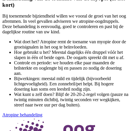
kort)
Bij toenemende bijziendheid willen we vooral de groei van het oog
afremmen. In veel gevallen adviseren we atropine-oogdruppels.
Deze behandeling is eenvoudig, goed te controleren en past bij de
dagelijkse routine van uw kind.
Wat doet het? Atropine remt de toename van myopie door de
groei­signalen in het oog te beïnvloeden.
Hoe gebruikt u het? Meestal dagelijks één druppel vóór het
slapen in één of beide ogen. De oogarts spreekt dit met u af.
Controle en periode: we houden elke paar maanden de
brilsterkte en ooglengte bij en passen zo nodig de dosering
aan.
Bijwerkingen: meestal mild en tijdelijk (bijvoorbeeld
lichtgevoeligheid). Een zonnebril/pet helpt. Bij hogere
dosering kan soms een leesbril nodig zijn.
Wat kunt u zelf doen? Blijf de 20-20-2-regel volgen (pauze na
twintig minuten dichtbij, twintig seconden ver wegkijken,
streef naar twee uur per dag buiten).
Atropine behandeling