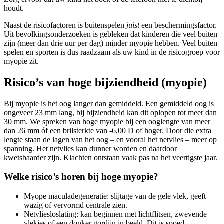
houdt.
Naast de risicofactoren is buitenspelen
juist
een beschermingsfactor.
Uit bevolkingsonderzoeken is gebleken dat kinderen die veel buiten
zijn (meer dan drie uur per dag) minder myopie hebben. Veel buiten
spelen en sporten is dus raadzaam als uw kind in de risicogroep voor
myopie zit.
Risico’s van hoge bijziendheid (myopie)
Bij myopie is het oog langer dan gemiddeld. Een gemiddeld oog is
ongeveer 23 mm lang, bij bijziendheid kan dit oplopen tot meer dan
30 mm. We spreken van hoge myopie bij een ooglengte van meer
dan 26 mm óf een brilsterkte van -6,00 D of hoger. Door die extra
lengte staan de lagen van het oog – en vooral het netvlies – meer op
spanning. Het netvlies kan dunner worden en daardoor
kwetsbaarder zijn. Klachten ontstaan vaak pas na het veertigste jaar.
Welke risico’s horen bij hoge myopie?
Myope maculadegeneratie: slijtage van de gele vlek, geeft
wazig of vervormd centrale zien.
Netvliesloslating: kan beginnen met lichtflitsen, zwevende
vlekjes of een donker gordijn in beeld. Dit is spoed.