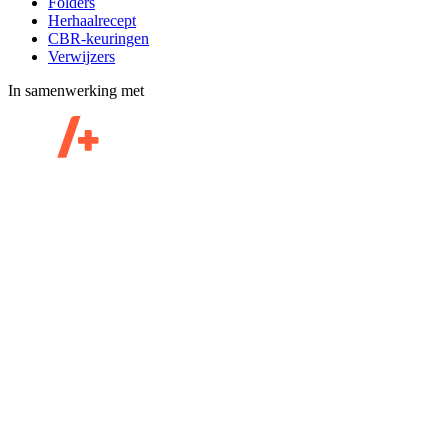
Folders
Herhaalrecept
CBR-keuringen
Verwijzers
In samenwerking met